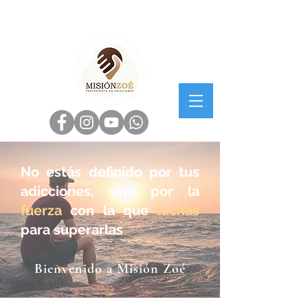
No estás definido por tus
adicciones, sino por la
fuerza
con la que
luchas
para superarlas
Bienvenido a Misión Zoé