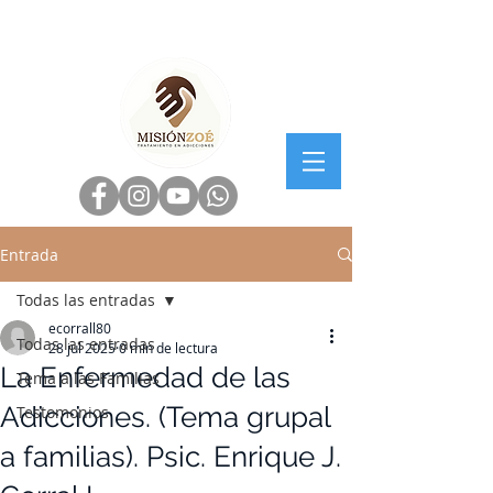
Entrada
Todas las entradas
ecorrall80
Todas las entradas
28 jul 2025
0 min de lectura
La Enfermedad de las
Tema a las Familias
Adicciones. (Tema grupal
Testomonios
a familias). Psic. Enrique J.