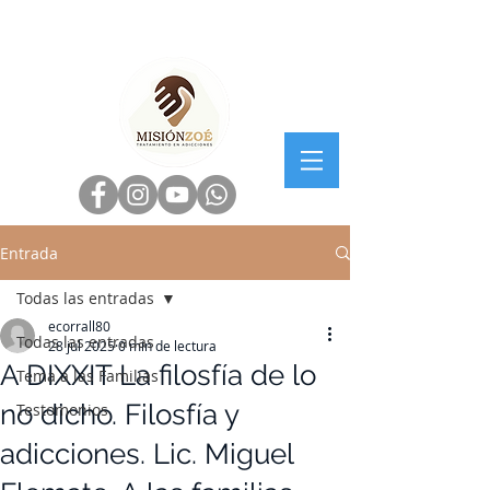
Entrada
Todas las entradas
ecorrall80
Todas las entradas
28 jul 2025
0 min de lectura
A DIXXIT La filosfía de lo
Tema a las Familias
no dicho. Filosfía y
Testomonios
adicciones. Lic. Miguel