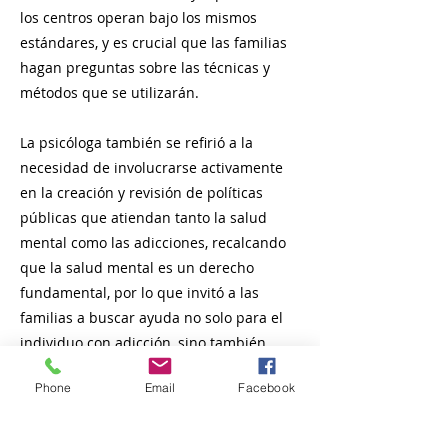
los centros operan bajo los mismos
estándares, y es crucial que las familias
hagan preguntas sobre las técnicas y
métodos que se utilizarán.
La psicóloga también se refirió a la
necesidad de involucrarse activamente
en la creación y revisión de políticas
públicas que atiendan tanto la salud
mental como las adicciones, recalcando
que la salud mental es un derecho
fundamental, por lo que invitó a las
familias a buscar ayuda no solo para el
individuo con adicción, sino también
para sí mismas, con el fin de gestionar su
Phone
Email
Facebook
estrés y ansiedad.
También señaló que los centros de