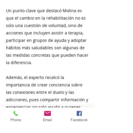
Un punto clave que destacó Molina es
que el cambio en la rehabilitación no es
solo una cuestión de voluntad, sino de
acciones que incluyen asistir a terapia,
participar en grupos de ayuda y adoptar
hábitos más saludables son algunas de
las medidas concretas que pueden hacer
la diferencia.
Además, el experto recalcó la
importancia de crear conciencia sobre
las conexiones entre el duelo y las
adicciones, pues compartir información y
experiencias no solo ayuda a quienes
atraviesan por situaciones similares, sino
Phone
Email
Facebook
que también genera un ambiente de
comprensión y apoyo.